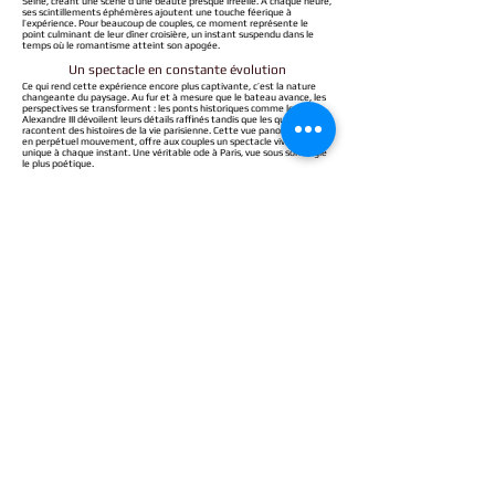
Seine, créant une scène d’une beauté presque irréelle. À chaque heure,
ses scintillements éphémères ajoutent une touche féerique à
l’expérience. Pour beaucoup de couples, ce moment représente le
point culminant de leur
dîner croisière
, un instant suspendu dans le
temps où le romantisme atteint son apogée.
Un spectacle en constante évolution
Ce qui rend cette expérience encore plus captivante, c’est la nature
changeante du paysage. Au fur et à mesure que le bateau avance, les
perspectives se transforment : les ponts historiques comme le pont
Alexandre III dévoilent leurs détails raffinés tandis que les quais animés
racontent des histoires de la vie parisienne. Cette vue panoramique,
en perpétuel mouvement, offre aux couples un spectacle vivant et
unique à chaque instant. Une véritable ode à Paris, vue sous son angle
le plus poétique.
Moments magiques : quand le
temps s’arrête
Les dîners croisières romantiques sur la Seine
ne sont pas de simples repas, mais de
véritables instants suspendus hors du
quotidien. Imaginez lever votre verre de
champagne avec votre moitié, tandis que les
lumières de Paris dansent sur l’eau. Ces
moments magiques, qu’il s’agisse d’un toast
sous un ciel étoilé ou d’une promenade sur le
pont pour admirer la ville, sont des
parenthèses parfaites pour célébrer l’amour.
Certains bateaux proposent même des
espaces VIP
pour une expérience encore plus
intimiste et exclusive.
Des souvenirs durables gravés dans le cœur