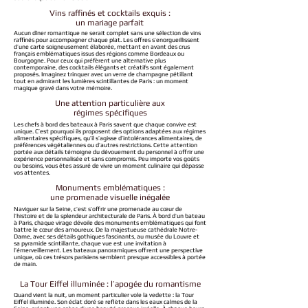
Vins raffinés et cocktails exquis :
un mariage parfait
Aucun dîner romantique ne serait complet sans une sélection de vins
raffinés pour accompagner chaque plat. Les offres s’enorgueillissent
d’une carte soigneusement élaborée, mettant en avant des crus
français emblématiques issus des régions comme Bordeaux ou
Bourgogne. Pour ceux qui préfèrent une alternative plus
contemporaine, des cocktails élégants et créatifs sont également
proposés. Imaginez trinquer avec un verre de champagne pétillant
tout en admirant les lumières scintillantes de Paris : un moment
magique gravé dans votre mémoire.
Une attention particulière aux
régimes spécifiques
Les chefs à bord des bateaux à Paris savent que chaque convive est
unique. C’est pourquoi ils proposent des options adaptées aux régimes
alimentaires spécifiques, qu’il s’agisse d’intolérances alimentaires, de
préférences
végétaliennes
ou d’autres restrictions. Cette attention
portée aux détails témoigne du dévouement du personnel à offrir une
expérience personnalisée
et sans compromis. Peu importe vos goûts
ou besoins, vous êtes assuré de vivre un moment culinaire qui dépasse
vos attentes.
Monuments emblématiques
:
une promenade visuelle inégalée
Naviguer sur la Seine, c’est s’offrir une promenade au cœur de
l’histoire et de la splendeur architecturale de Paris. À bord d’un bateau
à Paris, chaque virage dévoile des
monuments
emblématiques qui font
battre le cœur des amoureux. De la majestueuse cathédrale Notre-
Dame, avec ses détails gothiques fascinants, au musée du Louvre et
sa pyramide scintillante, chaque vue est une invitation à
l’émerveillement. Les bateaux panoramiques offrent une perspective
unique, où ces trésors parisiens semblent presque accessibles à portée
de main.
La Tour Eiffel illuminée : l’apogée du romantisme
Quand vient la nuit, un moment particulier vole la vedette : la Tour
Eiffel illuminée. Son éclat doré se reflète dans les eaux calmes de la